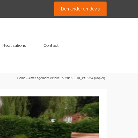
Demander un devis
Réalisations
Contact
Home
/
Aménagement extérieur
/
20150618_213224 (Copier)