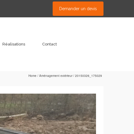
Demander un devis
Réalisations
Contact
Home
/
Aménagement extérieur
/
20150326_175029