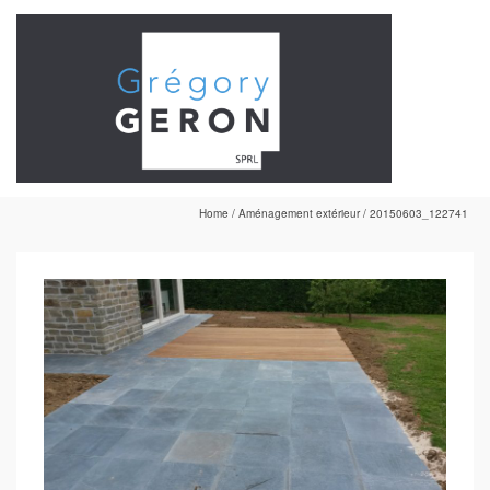
Home
/
Aménagement extérieur
/
20150603_122741