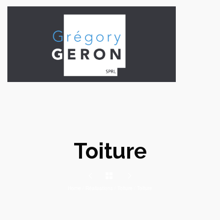
Toiture
Home
/
Réalisations
/
Toiture
/
Toiture